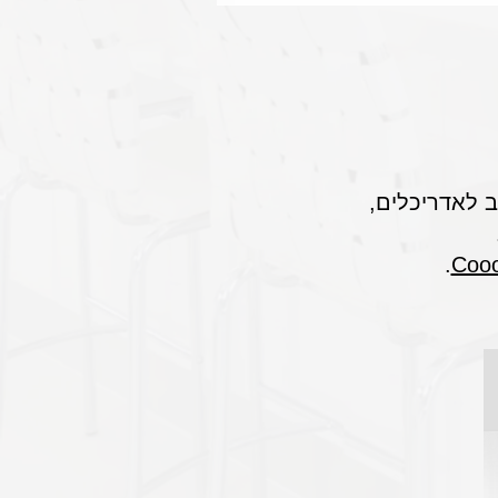
.
Coool